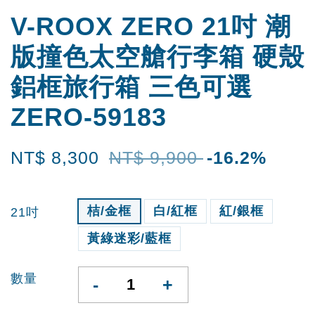
V-ROOX ZERO 21吋 潮
版撞色太空艙行李箱 硬殼
鋁框旅行箱 三色可選
ZERO-59183
NT$ 8,300
NT$ 9,900
-16.2%
桔/金框
白/紅框
紅/銀框
21吋
黃綠迷彩/藍框
數量
-
+