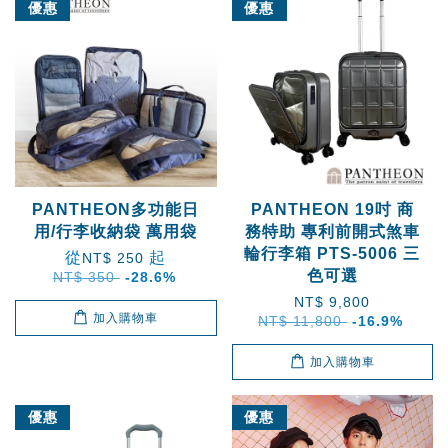
優惠
優惠
PANTHEON多功能日
PANTHEON 19吋 商
用/行李收納袋 萬用袋
務特助 專利前開式煞車
輪行李箱 PTS-5006 三
從
起
NT$ 250
色可選
NT$ 350
-28.6%
NT$ 9,800
加入購物車
NT$ 11,800
-16.9%
加入購物車
優惠
優惠