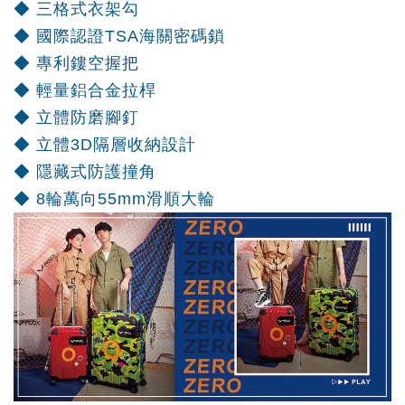
◆ 三格式衣架勾
◆ 國際認證TSA海關密碼鎖
◆ 專利鏤空握把
◆ 輕量鋁合金拉桿
◆ 立體防磨腳釘
◆ 立體3D隔層收納設計
◆ 隱藏式防護撞角
◆ 8輪萬向55mm滑順大輪