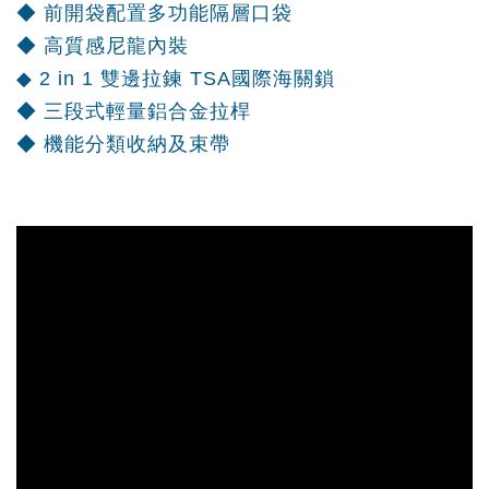
◆ 前開袋配置多功能隔層口袋
◆ 高質感尼龍內裝
◆ 2 in 1 雙邊拉鍊 TSA國際海關鎖
◆ 三段式輕量鋁合金拉桿
◆ 機能分類收納及束帶