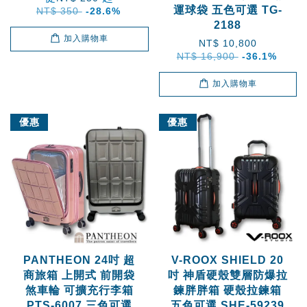
運球袋 五色可選 TG-
NT$ 350
-28.6%
2188
加入購物車
NT$ 10,800
NT$ 16,900
-36.1%
加入購物車
優惠
優惠
PANTHEON 24吋 超
V-ROOX SHIELD 20
商旅箱 上開式 前開袋
吋 神盾硬殼雙層防爆拉
煞車輪 可擴充行李箱
鍊胖胖箱 硬殼拉鍊箱
PTS-6007 三色可選
五色可選 SHE-59239