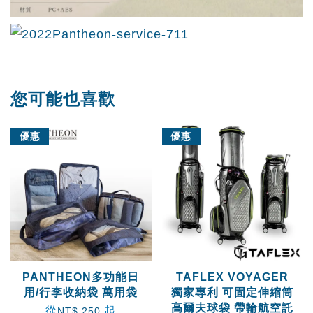
您可能也喜歡
優惠
優惠
PANTHEON多功能日
TAFLEX VOYAGER
用/行李收納袋 萬用袋
獨家專利 可固定伸縮筒
高爾夫球袋 帶輪航空託
從
起
NT$ 250