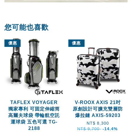
您可能也喜歡
優惠
優惠
TAFLEX VOYAGER
V-ROOX AXIS 21吋
獨家專利 可固定伸縮筒
原創設計可擴充雙層防
高爾夫球袋 帶輪航空託
爆拉鏈 AXIS-59203
運球袋 五色可選 TG-
NT$ 8,300
2188
NT$ 9,700
-14.4%