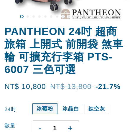
PANTHEON 24吋 超商
旅箱 上開式 前開袋 煞車
輪 可擴充行李箱 PTS-
6007 三色可選
NT$ 10,800
NT$ 13,800
-21.7%
冰莓粉
冰晶白
鈦空灰
24吋
數量
-
+