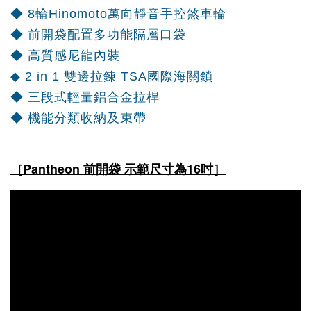
◆ 8輪Hinomoto萬向靜音手控煞車輪
◆ 前開袋配置多功能隔層口袋
◆ 高質感尼龍內裝
◆ 2 in 1 雙邊拉鍊 TSA國際海關鎖
◆ 三段式輕量鋁合金拉桿
◆ 機能分類收納及束帶
［Pantheon 前開袋 示範尺寸為16吋］