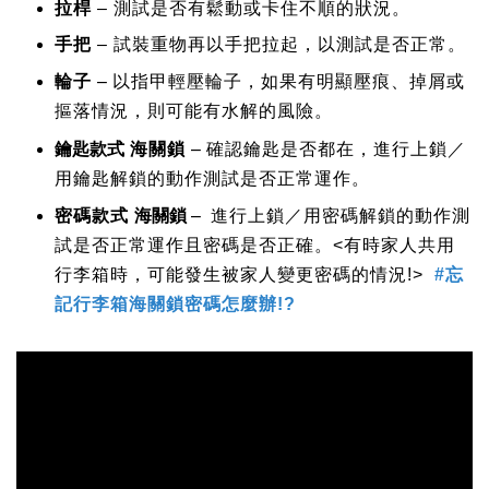
拉桿
– 測試是否有鬆動或卡住不順的狀況。
手把
– 試裝重物再以手把拉起，以測試是否正常。
–
輪子
以指甲輕壓輪子，如果有明顯壓痕、掉屑或
摳落情況，則可能有水解的風險。
鑰匙款式
–
海關鎖
確認鑰匙是否都在，進行上鎖／
用鑰匙解鎖的動作測試是否正常運作。
海關鎖
–
密碼款式
進行上鎖／用密碼解鎖的動作測
試是否正常運作且密碼是否正確。<有時家人共用
行李箱時，可能發生被家人變更密碼的情況!>
#忘
記行李箱海關鎖密碼怎麼辦!?