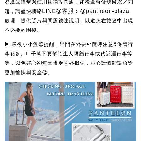
易遭受撞擊與使用耗損等問題，如檢查時發現疑慮／問
LINE@客服：@pantheon-plaza
題，請盡快聯絡
處理，提供照片與問題敍述說明，以避免在旅途中出現
不必要的困擾。
💟 最後小小溫馨提醒，出門在外要👀隨時注意&保管行
李箱🔒，🙅‍♀️千萬不要幫陌生人暫顧行李或代託運行李等
等，以免好心卻無辜遭受意外損失，小心謹慎能讓旅途
更加愉快與安全😉。